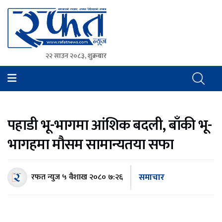
२२ साउन २०८३, शुक्रबार
Rafat News
समाचारको रफ्तार, आवाज बिहिनहरुको आवाज
पहाडी भू-भागमा आंशिक बदली, बाँकी भू-
भागहमा मौसम सामान्यतया सफा
समाचार
रफत न्युज
५ वैशाख २०८० ७:२६