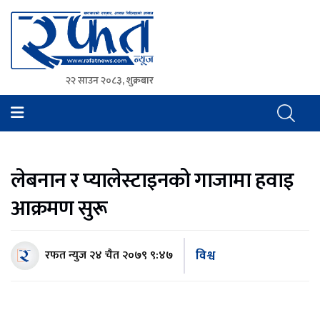
२२ साउन २०८३, शुक्रबार
Rafat News
समाचारको रफ्तार, आवाज बिहिनहरुको आवाज
लेबनान र प्यालेस्टाइनको गाजामा हवाइ
आक्रमण सुरू
विश्व
रफत न्युज
२४ चैत २०७९ ९:४७