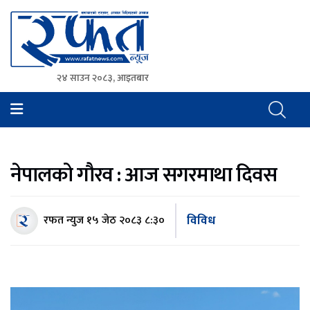
२४ साउन २०८३, आइतबार
Rafat News
समाचारको रफ्तार, आवाज बिहिनहरुको आवाज
नेपालको गौरव : आज सगरमाथा दिवस
विविध
रफत न्युज
१५ जेठ २०८३ ८:३०