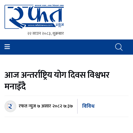
२२ साउन २०८३, शुक्रबार
Rafat News
समाचारको रफ्तार, आवाज बिहिनहरुको आवाज
आज अन्तर्राष्ट्रिय योग दिवस विश्वभर
मनाइँदै
विविध
रफत न्युज
७ असार २०८२ ७:३७