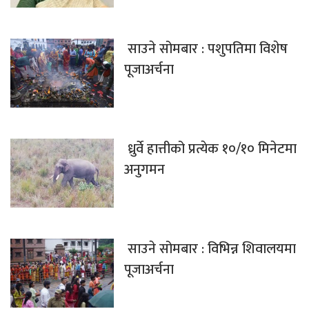
साउने सोमबार : पशुपतिमा विशेष
पूजाअर्चना
ध्रुर्वे हात्तीको प्रत्येक १०/१० मिनेटमा
अनुगमन
साउने सोमबार : विभिन्न शिवालयमा
पूजाअर्चना