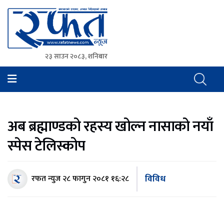
२३ साउन २०८३, शनिबार
Rafat News
समाचारको रफ्तार, आवाज बिहिनहरुको आवाज
अब ब्रह्माण्डको रहस्य खोल्न नासाको नयाँ
स्पेस टेलिस्कोप
विविध
रफत न्युज
२८ फागुन २०८१ १६:२८