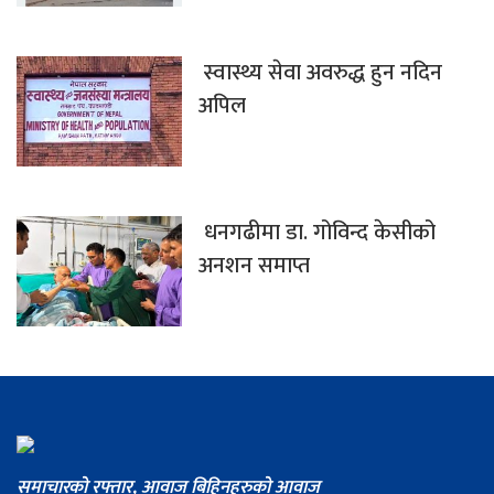
स्वास्थ्य सेवा अवरुद्ध हुन नदिन
अपिल
धनगढीमा डा. गोविन्द केसीको
अनशन समाप्त
समाचारको रफ्तार, आवाज बिहिनहरुको आवाज