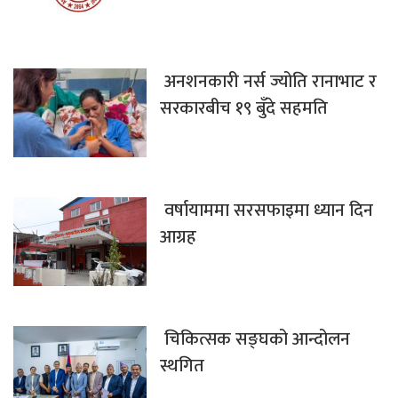
अनशनकारी नर्स ज्योति रानाभाट र
सरकारबीच १९ बुँदे सहमति
वर्षायाममा सरसफाइमा ध्यान दिन
आग्रह
चिकित्सक सङ्घको आन्दोलन
स्थगित