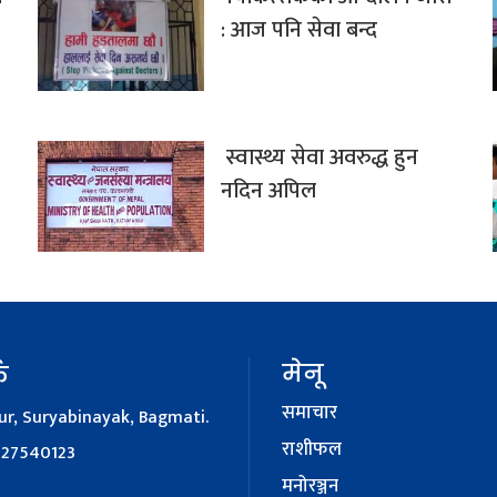
: आज पनि सेवा बन्द
स्वास्थ्य सेवा अवरुद्ध हुन
नदिन अपिल
मेनू
क
समाचार
r, Suryabinayak, Bagmati.
राशीफल
127540123
मनोरञ्जन