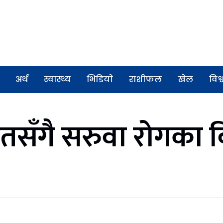
अर्थ
स्वास्थ्य
भिडियाे
राशीफल
खेल
विश्
तसँगै सरुवा रोगका बि