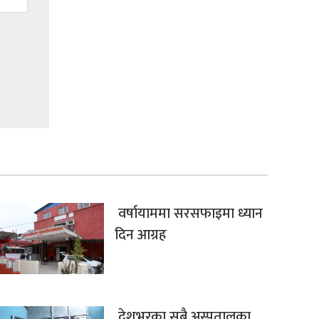
वर्षायाममा सरसफाइमा ध्यान
दिन आग्रह
देशभरका सबै अस्पतालका