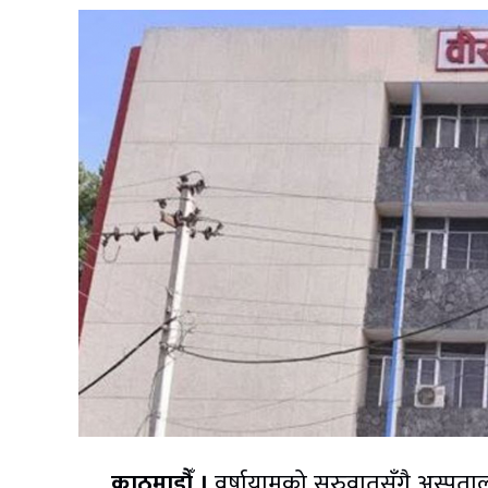
काठमाडौँ ।
वर्षायामको सुरुवातसँगै अस्पता