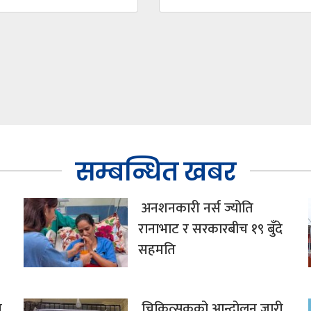
सम्बन्धित खबर
अनशनकारी नर्स ज्योति
रानाभाट र सरकारबीच १९ बुँदे
सहमति
न
चिकित्सकको आन्दोलन जारी