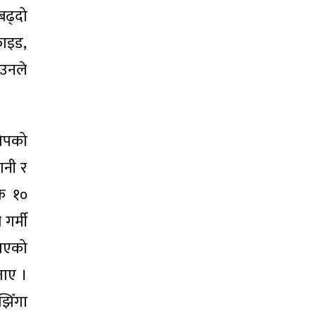
बढ्दो
फाइड,
 उनले
कोपको
ानी र
क १०
गर्मी
खाएको
ताए ।
झिँगा