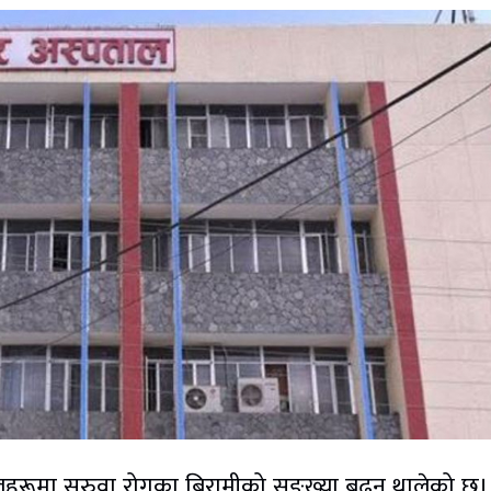
लहरूमा सरुवा रोगका बिरामीको सङ्ख्या बढ्न थालेको छ। त