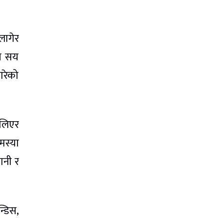
लागेर
ीन सय
रेको
 लिएर
मस्या
ानी र
्डिस,