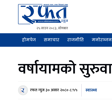
२५ साउन २०८३, सोमबार
Rafat News
समाचारको रफ्तार, आवाज बिहिनहरुको आवाज
होमपेज
समाचार
राजनीति
मनोरञ्जन
वर्षायामको सुरुवा
स्वास्थ्य
रफत न्युज
३० असार २०८० ८:५५