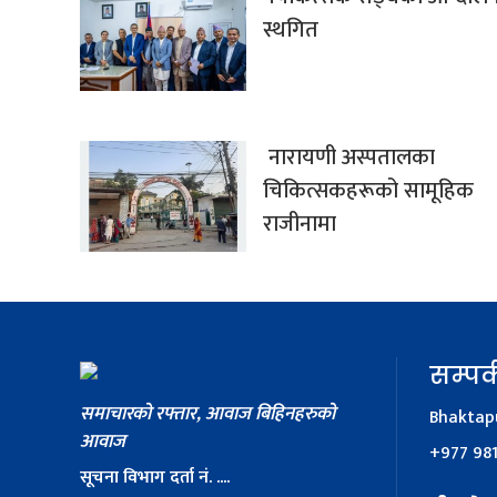
स्थगित
नारायणी अस्पतालका
चिकित्सकहरूको सामूहिक
राजीनामा
सम्पर्
समाचारको रफ्तार, आवाज बिहिनहरुको
Bhaktapu
आवाज
+977 98
सूचना विभाग दर्ता नं. ....