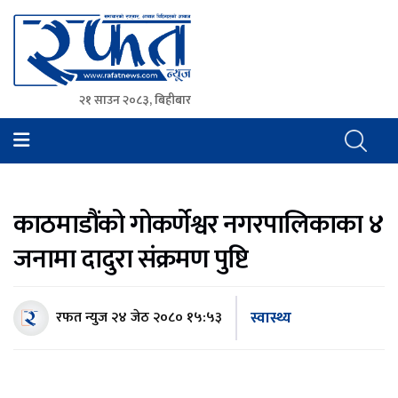
२१ साउन २०८३, बिहीबार
Rafat News
समाचारको रफ्तार, आवाज बिहिनहरुको आवाज
काठमाडौंको गोकर्णेश्वर नगरपालिकाका ४
जनामा दादुरा संक्रमण पुष्टि
स्वास्थ्य
रफत न्युज
२४ जेठ २०८० १५:५३