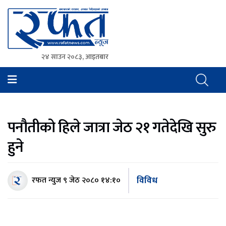
२४ साउन २०८३, आइतबार
Rafat News
समाचारको रफ्तार, आवाज बिहिनहरुको आवाज
पनौतीको हिले जात्रा जेठ २१ गतेदेखि सुरु
हुने
विविध
रफत न्युज
९ जेठ २०८० १४:१०