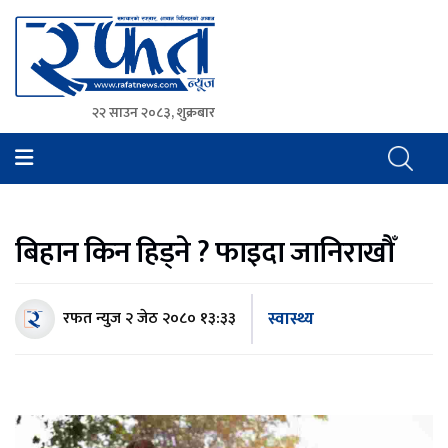
२२ साउन २०८३, शुक्रबार
Rafat News
समाचारको रफ्तार, आवाज बिहिनहरुको आवाज
बिहान किन हिड्ने ? फाइदा जानिराखौँ
स्वास्थ्य
रफत न्युज
२ जेठ २०८० १३:३३