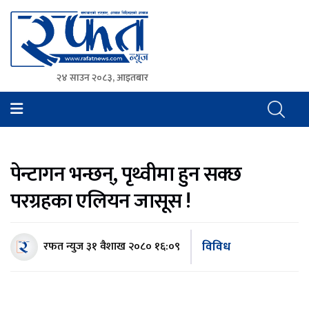
२४ साउन २०८३, आइतबार
Rafat News
समाचारको रफ्तार, आवाज बिहिनहरुको आवाज
पेन्टागन भन्छन्, पृथ्वीमा हुन सक्छ
परग्रहका एलियन जासूस !
विविध
रफत न्युज
३१ वैशाख २०८० १६:०९