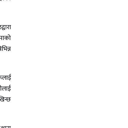
्वारा
ेपाको
िन्न
रूलाई
रीलाई
खिन्छ