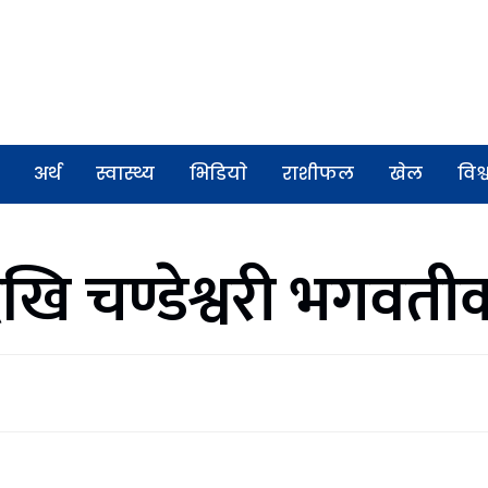
अर्थ
स्वास्थ्य
भिडियाे
राशीफल
खेल
विश्
खि चण्डेश्वरी भगवतीक