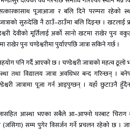
 भण्डासुर दैत्यको वध गरेपछि समाधि गरिएको स्थान भन्ने वि
गत सत्कारकासाथ पूजाआजा र बलि दिने परम्परा रहेको स्
ात्राको सुरुदेखि नै ठाउँ–ठाउँमा बलि दिइन्छ । खटलाई प्
डेश्वरी देवीको मूर्तिलाई अर्को सानो खटमा राखेर पुनः वकु
 राखेर पुनः चण्डेश्वरीमा पुर्याएपछि जात्रा सकिने गर्छ ।
सहयोग पनि गर्दै आएको छ । चण्डेश्वरी जात्राको महत्व ठूलो
था तथा विद्यालय जात्रा अवधिभर बन्द गरिन्छन् । बने
वरी जात्रामा पूजा गर्न आइपुग्छन् । यहाँ छुटाउनै हुँदैन 
जागाजासहित आस्था भएका सबैले आ–आफ्नो घरबाट चिराग ब
(जसिगा) सम्म पुगेर विसर्जन गर्ने प्रचलन रहेको छ । जात