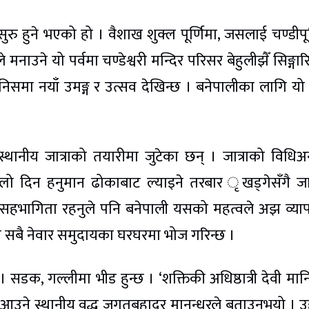
 सुरु हुने भएको हो । वैशाख शुक्ल पूर्णिमा, जसलाई चण्डीपूर
 मनाउने यो पर्वमा चण्डेश्वरी मन्दिर परिसर बेहुलीझैँ सिङ्गार
ानिसमा नयाँ उमङ्ग र उत्सव देखिन्छ । बनेपालीका लागि यो ज
्थानीय जात्राको तयारीमा जुटेका छन् । जात्राको विधिअ
ल्लो दिन हनुमान ढोकाबाट ल्याइने तरबार ृखड्गेसँगै जात
को सहभागिता रहनुले पनि बनेपाली यसको महत्वले अझ व्य
का सबै नेवार समुदायका घरघरमा भोज गरिन्छ ।
डक, गल्लीमा भीड हुन्छ । ‘शक्तिकी अधिष्ठात्री देवी मा
जन आउने स्थानीय वृद्ध जगतबहादुर मानन्धरले बताउनुभयो । उ