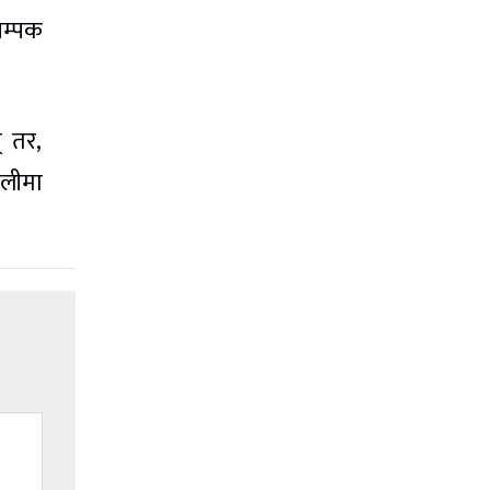
चम्पक
् तर,
ालीमा