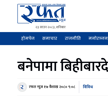
२३ साउन २०८३, शनिबार
Rafat News
समाचारको रफ्तार, आवाज बिहिनहरुको आवाज
होमपेज
समाचार
राजनीति
मनोरञ्जन
बनेपामा बिहीबारदे
विविध
रफत न्युज
१७ वैशाख २०८० ९:०८