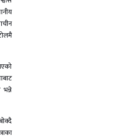
श्वास
थानीय
राचीन
टोलमै
 भएको
पाबाट
भन्ने
ोक्दै
्राका