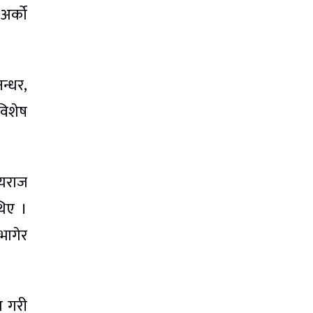
अर्को
न्धर,
विशेष
्यराज
थिए ।
भागेर
ण गरी