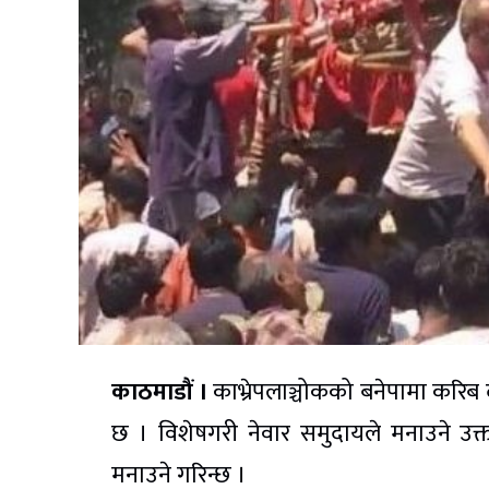
काठमाडौं ।
काभ्रेपलाञ्चोकको बनेपामा करिब द
छ । विशेषगरी नेवार समुदायले मनाउने उक्त 
मनाउने गरिन्छ ।