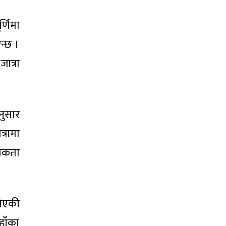
्णिमा
िन्छ ।
ात्रा
नुसार
्रामा
ापकता
निएकी
हाँका