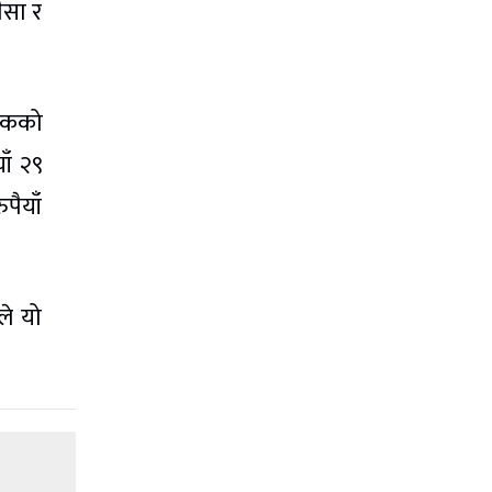
ैसा र
 एकको
ाँ २९
पैयाँ
ले यो