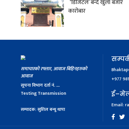
‘डिजिटल’ बन्दै खुला बजार
कारोबार
सम्पर्
समाचारको रफ्तार, आवाज बिहिनहरुको
Bhaktapu
आवाज
+977 98
सूचना विभाग दर्ता नं. ....
Testing Transmission
ई–मे
Email:
r
सम्पादक: सुशिल बन्धु थापा