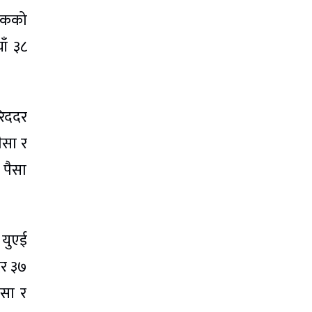
 एकको
ाँ ३८
रिददर
ैसा र
 पैसा
 युएई
दर ३७
ैसा र