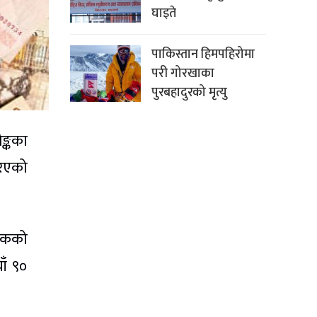
घाइते
पाकिस्तान हिमपहिरोमा
परी गोरखाका
पुरबहादुरको मृत्यु
ैङ्कका
रिएको
 एकको
ाँ ९०