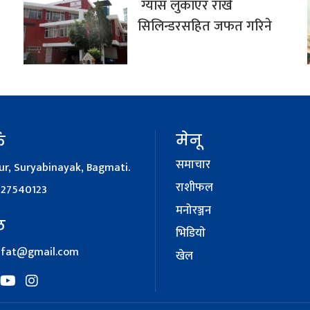
ग्यास लुकाएर राखे
सिलिन्डरसहित जफत गरिने
मेनू
क
समाचार
r, Suryabinayak, Bagmati.
राशीफल
127540123
मनोरञ्जन
ल
भिडियाे
afat@gmail.com
खेल