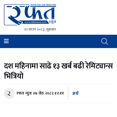
२२ साउन २०८३, शुक्रबार
Rafat News
समाचारको रफ्तार, आवाज बिहिनहरुको आवाज
दश महिनामा साढे १३ खर्ब बढी रेमिट्यान्स
भित्रियो
अर्थ
रफत न्युज
२७ जेठ २०८२ १२:११