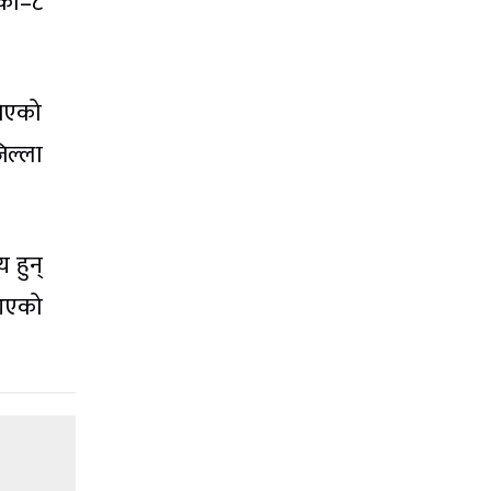
िका–८
लिएको
िल्ला
 हुन्
 आएको