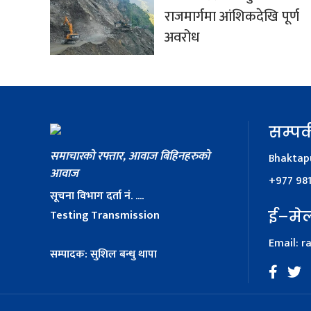
राजमार्गमा आंशिकदेखि पूर्ण
अवरोध
सम्पर्
समाचारको रफ्तार, आवाज बिहिनहरुको
Bhaktapu
आवाज
+977 98
सूचना विभाग दर्ता नं. ....
Testing Transmission
ई–मे
Email:
r
सम्पादक: सुशिल बन्धु थापा