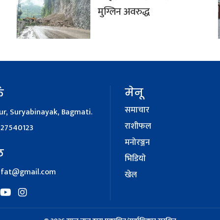
मुग्लिन अवरुद्ध
मेनू
क
समाचार
r, Suryabinayak, Bagmati.
राशीफल
127540123
मनोरञ्जन
ल
भिडियाे
afat@gmail.com
खेल