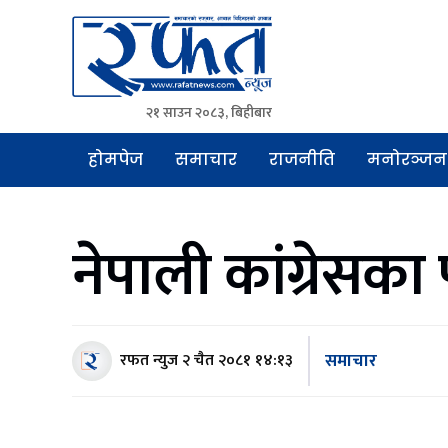
२१ साउन २०८३, बिहीबार
Rafat News
समाचारको रफ्तार, आवाज बिहिनहरुको आवाज
होमपेज
समाचार
राजनीति
मनोरञ्जन
नेपाली कांग्रेसका
समाचार
रफत न्युज
२ चैत २०८१ १४:१३