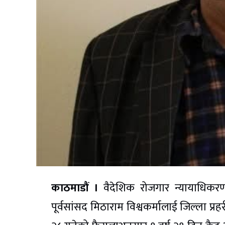
काठमाडौं ।
वैदेशिक रोजगार न्यायाधिकरण
पूर्वसांसद मिठाराम विश्वकर्मालाई जिल्ला प्