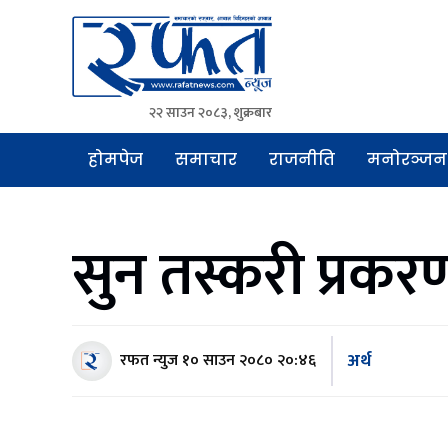
२२ साउन २०८३, शुक्रबार
Rafat News
समाचारको रफ्तार, आवाज बिहिनहरुको आवाज
होमपेज
समाचार
राजनीति
मनोरञ्जन
सुन तस्करी प्रकर
अर्थ
रफत न्युज
१० साउन २०८० २०:४६