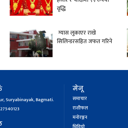
वृद्धि
ग्यास लुकाएर राखे
सिलिन्डरसहित जफत गरिने
मेनू
क
समाचार
r, Suryabinayak, Bagmati.
राशीफल
127540123
मनोरञ्जन
ल
भिडियाे