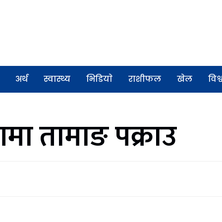
अर्थ
स्वास्थ्य
भिडियाे
राशीफल
खेल
विश्
णमा तामाङ पक्राउ