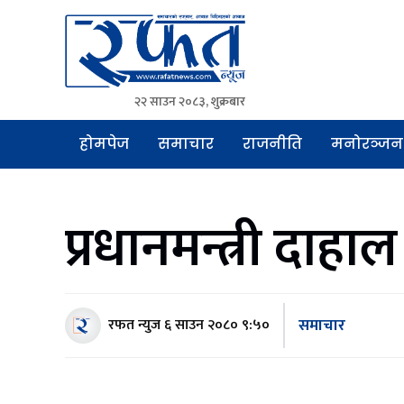
२२ साउन २०८३, शुक्रबार
Rafat News
समाचारको रफ्तार, आवाज बिहिनहरुको आवाज
होमपेज
समाचार
राजनीति
मनोरञ्जन
प्रधानमन्त्री दाह
समाचार
रफत न्युज
६ साउन २०८० ९:५०