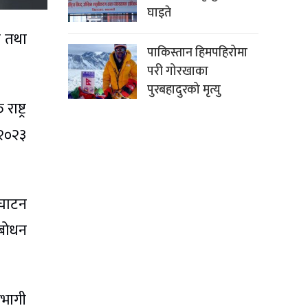
घाइते
्य तथा
पाकिस्तान हिमपहिरोमा
परी गोरखाका
पुरबहादुरको मृत्यु
ाष्ट्र
 २०२३
्घाटन
्बोधन
हभागी