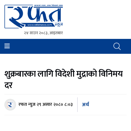
२४ साउन २०८३, आइतबार
Rafat News
समाचारको रफ्तार, आवाज बिहिनहरुको आवाज
शुक्रबारका लागि विदेशी मुद्राको विनिमय
दर
अर्थ
रफत न्युज
२९ असार २०८० ८:०३