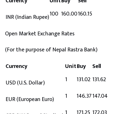
Currency
Unit
Buy
Sell
100
160.00
160.15
INR
(Indian Rupee)
Open Market Exchange Rates
(For the purpose of Nepal Rastra Bank)
Currency
Unit
Buy
Sell
1
131.02
131.62
USD
(U.S. Dollar)
1
146.37
147.04
EUR
(European Euro)
1
171.25
172.03