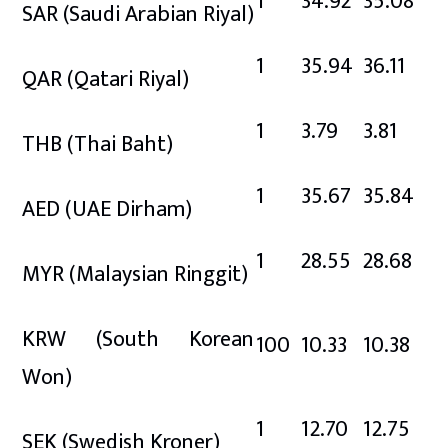
1
34.92
35.08
SAR
(Saudi Arabian Riyal)
1
35.94
36.11
QAR
(Qatari Riyal)
1
3.79
3.81
THB
(Thai Baht)
1
35.67
35.84
AED
(UAE Dirham)
1
28.55
28.68
MYR
(Malaysian Ringgit)
KRW
(South Korean
100
10.33
10.38
Won)
1
12.70
12.75
SEK
(Swedish Kroner)