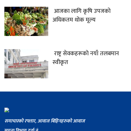
आजका लागि कृषि उपजको
अधिकतम थोक मूल्य
राष्ट्र सेवकहरूको नयाँ तलबमान
स्वीकृत
समाचारको रफ्तार, आवाज बिहिनहरुको आवाज
सूचना विभाग दर्ता नं. ....