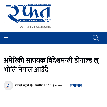
२४ साउन २०८३, आइतबार
Rafat News
समाचारको रफ्तार, आवाज बिहिनहरुको आवाज
अमेरिकी सहायक विदेशमन्त्री डोनाल्ड लु
भोलि नेपाल आउँदै
समाचार
रफत न्युज
२८ असार २०८० १५:००