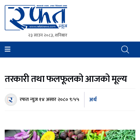
२३ साउन २०८३, शनिबार
Rafat News
समाचारको रफ्तार, आवाज बिहिनहरुको आवाज
तरकारी तथा फलफूलको आजको मूल्य
अर्थ
रफत न्युज
१४ असार २०८० ९:५५