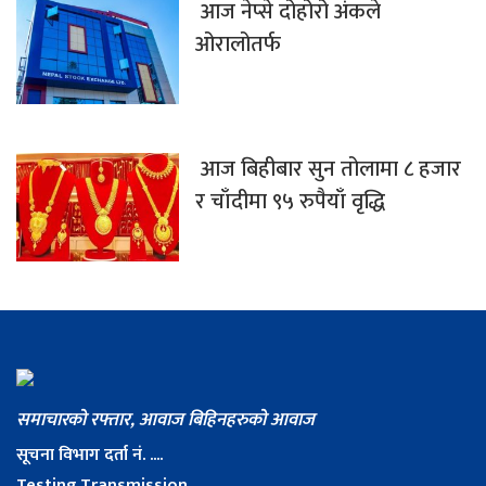
आज नेप्से दोहोरो अंकले
ओरालोतर्फ
आज बिहीबार सुन तोलामा ८ हजार
र चाँदीमा ९५ रुपैयाँ वृद्धि
समाचारको रफ्तार, आवाज बिहिनहरुको आवाज
सूचना विभाग दर्ता नं. ....
Testing Transmission