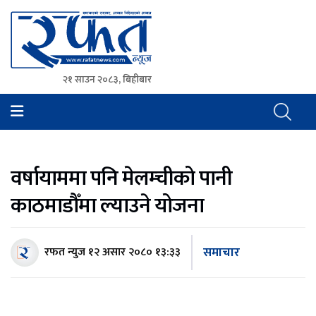
२१ साउन २०८३, बिहीबार
Rafat News
समाचारको रफ्तार, आवाज बिहिनहरुको आवाज
वर्षायाममा पनि मेलम्चीको पानी
काठमाडौँमा ल्याउने योजना
समाचार
रफत न्युज
१२ असार २०८० १३:३३