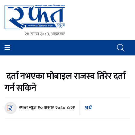
२४ साउन २०८३, आइतबार
Rafat News
समाचारको रफ्तार, आवाज बिहिनहरुको आवाज
दर्ता नभएका मोबाइल राजस्व तिरेर दर्ता
गर्न सकिने
अर्थ
रफत न्युज
१० असार २०८० ८:२१