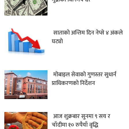
साताको अन्तिम दिन नेप्से ४ अंकले
घट्यो
मोबाइल सेवाको गुणस्तर सुधार्न
प्राधिकरणको निर्देशन
आज शुक्रबार सुनमा ९ सय र
चाँदीमा १० रुपैयाँ वृद्धि