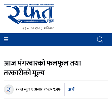
२३ साउन २०८३, शनिबार
Rafat News
समाचारको रफ्तार, आवाज बिहिनहरुको आवाज
आज मंगरबारको फलफूल तथा
तरकारीकाे मूल्य
अर्थ
रफत न्युज
६ असार २०८० ९:२७