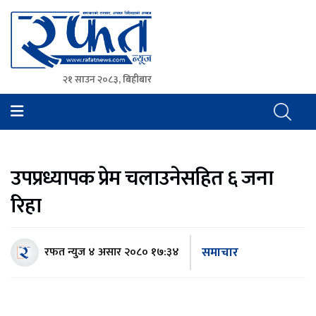
२१ साउन २०८३, बिहीबार
Rafat News
समाचारको रफ्तार, आवाज बिहिनहरुको आवाज
उपप्रध्यापक प्रेम चलाउनेसहित ६ जना
रिहा
समाचार
रफत न्युज
४ असार २०८० १७:३४