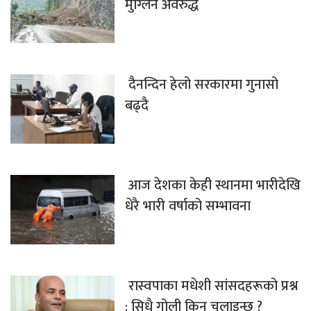
मुग्लिन अवरुद्ध
दैनन्दिन हेलो सरकारमा गुनासो
बढ्दै
आज देशका केही स्थानमा भारीदेखि
धेरै भारी वर्षाको सम्भावना
रास्वपाका मधेशी सांसदहरूको प्रश्न
: सिधै गोली किन चलाइन्छ ?