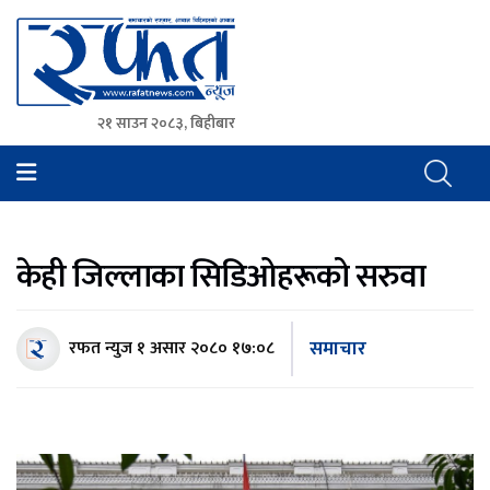
२१ साउन २०८३, बिहीबार
Rafat News
समाचारको रफ्तार, आवाज बिहिनहरुको आवाज
केही जिल्लाका सिडिओहरूको सरुवा
समाचार
रफत न्युज
१ असार २०८० १७:०८