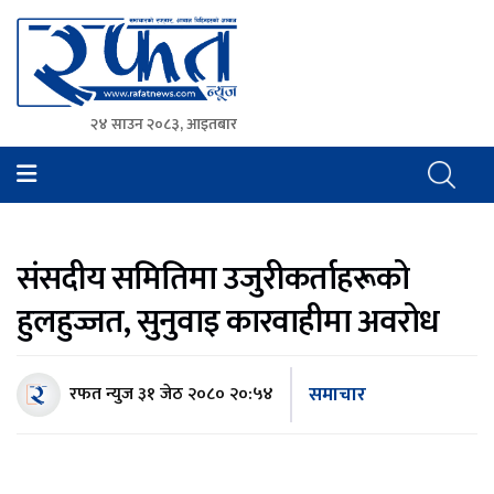
२४ साउन २०८३, आइतबार
Rafat News
समाचारको रफ्तार, आवाज बिहिनहरुको आवाज
संसदीय समितिमा उजुरीकर्ताहरूको
हुलहुज्जत, सुनुवाइ कारवाहीमा अवरोध
समाचार
रफत न्युज
३१ जेठ २०८० २०:५४