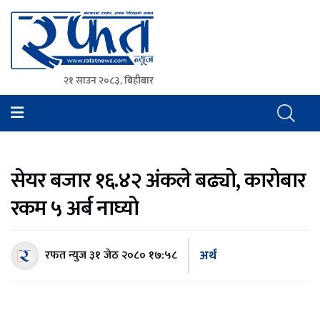
२१ साउन २०८३, बिहीबार
Rafat News
समाचारको रफ्तार, आवाज बिहिनहरुको आवाज
सेयर बजार १६.४२ अंकले बढ्यो, कारोबार
रकम ५ अर्ब नाघ्यो
अर्थ
रफत न्युज
३१ जेठ २०८० १७:५८