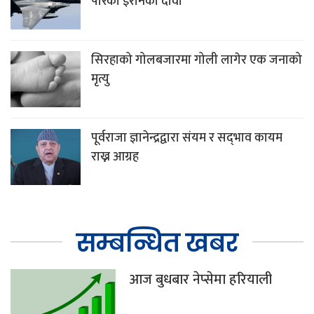
पारेको इरानको दावी
सिरहाको गोलबजारमा गोली लागेर एक जनाको
मृत्यु
पूर्वराजा ज्ञानेन्द्रद्वारा संयम र सद्‌भाव कायम
राख्न आग्रह
सम्बन्धित खबर
आज बुधबार नेप्सेमा हरियाली