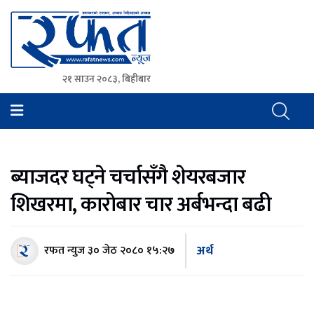
२१ साउन २०८३, बिहीबार
Rafat News
समाचारको रफ्तार, आवाज बिहिनहरुको आवाज
ब्याजदर घट्ने चर्चासँगै शेयरबजार
शिखरमा, कारोबार चार अर्बभन्दा बढी
अर्थ
रफत न्युज
३० जेठ २०८० १५:२७