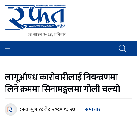
२३ साउन २०८३, शनिबार
Rafat News
समाचारको रफ्तार, आवाज बिहिनहरुको आवाज
लागूऔषध कारोबारीलाई नियन्त्रणमा
लिने क्रममा सिनामङ्गलमा गोली चल्यो
समाचार
रफत न्युज
२८ जेठ २०८० १३:२७