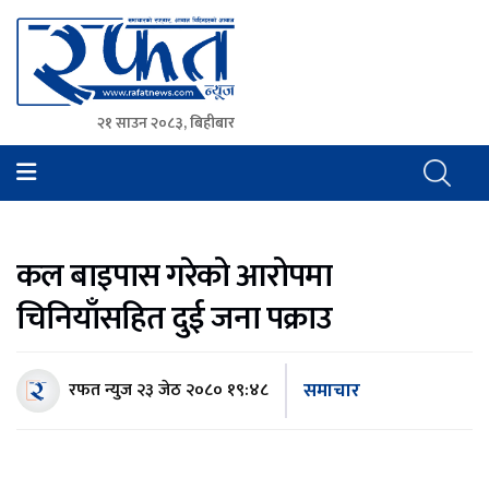
२१ साउन २०८३, बिहीबार
Rafat News
समाचारको रफ्तार, आवाज बिहिनहरुको आवाज
कल बाइपास गरेको आरोपमा
चिनियाँसहित दुई जना पक्राउ
समाचार
रफत न्युज
२३ जेठ २०८० १९:४८