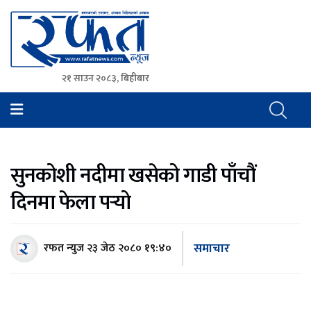
२१ साउन २०८३, बिहीबार
Rafat News
समाचारको रफ्तार, आवाज बिहिनहरुको आवाज
सुनकोशी नदीमा खसेको गाडी पाँचौं
दिनमा फेला पर्‍यो
समाचार
रफत न्युज
२३ जेठ २०८० १९:४०