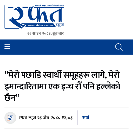
२२ साउन २०८३, शुक्रबार
Rafat News
समाचारको रफ्तार, आवाज बिहिनहरुको आवाज
“मेरो पछाडि स्वार्थी समूहहरू लागे, मेरो
इमान्दारितामा एक इन्च रौँ पनि हल्लेको
छैन”
अर्थ
रफत न्युज
२३ जेठ २०८० १६:०३