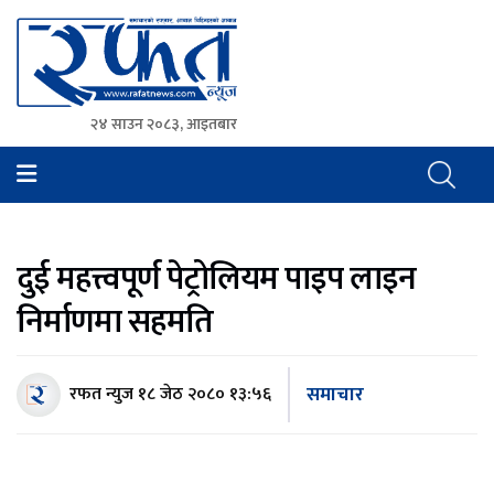
२४ साउन २०८३, आइतबार
Rafat News
समाचारको रफ्तार, आवाज बिहिनहरुको आवाज
दुई महत्त्वपूर्ण पेट्रोलियम पाइप लाइन
निर्माणमा सहमति
समाचार
रफत न्युज
१८ जेठ २०८० १३:५६