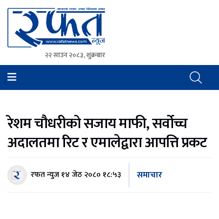
२२ साउन २०८३, शुक्रबार
Rafat News
समाचारको रफ्तार, आवाज बिहिनहरुको आवाज
रेशम चौधरीको सजाय माफी, सर्वोच्च
अदालतमा रिट र एमालेद्वारा आपत्ति प्रकट
समाचार
रफत न्युज
१४ जेठ २०८० १८:५३