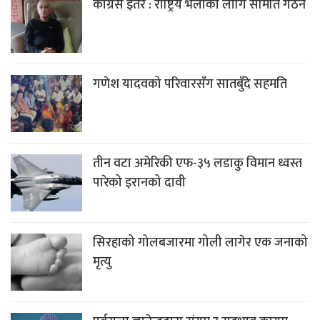
कांग्रेस इतर : राष्ट्रिय भेलाका लागि समिति गठन
गणेश यादवको परिवारसँग सातबुँदे सहमति
तीन वटा अमेरिकी एफ-३५ लडाकु विमान ध्वस्त
पारेको इरानको दावी
सिरहाको गोलबजारमा गोली लागेर एक जनाको
मृत्यु