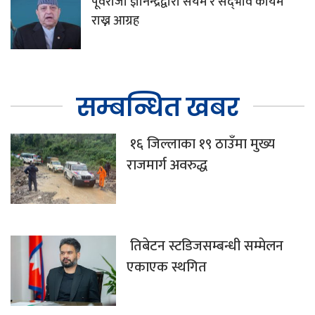
पूर्वराजा ज्ञानेन्द्रद्वारा संयम र सद्‌भाव कायम
राख्न आग्रह
सम्बन्धित खबर
१६ जिल्लाका १९ ठाउँमा मुख्य
राजमार्ग अवरुद्ध
तिबेटन स्टडिजसम्बन्धी सम्मेलन
एकाएक स्थगित