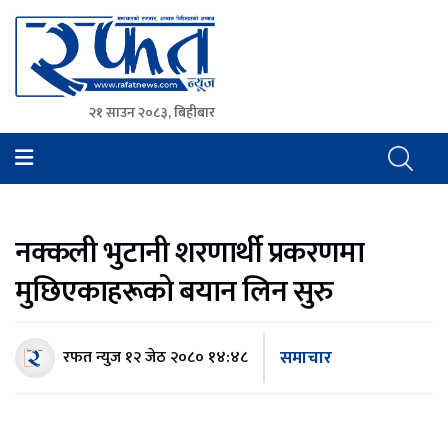
२१ साउन २०८३, बिहीबार
Rafat News
समाचारको रफ्तार, आवाज बिहिनहरुको आवाज
नक्कली भुटानी शरणार्थी प्रकरणमा
मुछिएकाहरूको बयान लिन सुरु
समाचार
रफत न्युज
१२ जेठ २०८० १४:४८