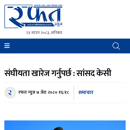
२३ साउन २०८३, शनिबार
Rafat News
समाचारको रफ्तार, आवाज बिहिनहरुको आवाज
संघीयता खारेज गर्नुपर्छ : सांसद केसी
समाचार
रफत न्युज
७ जेठ २०८० १६:१८