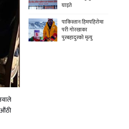
घाइते
पाकिस्तान हिमपहिरोमा
परी गोरखाका
पुरबहादुरको मृत्यु
उवाले
 औंठी