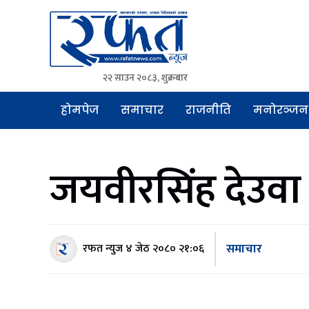
२२ साउन २०८३, शुक्रबार
Rafat News
समाचारको रफ्तार, आवाज बिहिनहरुको आवाज
होमपेज
समाचार
राजनीति
मनोरञ्जन
जयवीरसिंह देउवा र 
समाचार
रफत न्युज
४ जेठ २०८० २१:०६