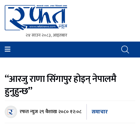
२४ साउन २०८३, आइतबार
Rafat News
समाचारको रफ्तार, आवाज बिहिनहरुको आवाज
“आरजु राणा सिंगापुर होइन् नेपालमै
हुनुहुन्छ”
समाचार
रफत न्युज
२९ वैशाख २०८० १२:०८