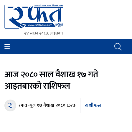
२४ साउन २०८३, आइतबार
Rafat News
समाचारको रफ्तार, आवाज बिहिनहरुको आवाज
आज २०८० साल वैशाख १७ गते
आइतबारको राशिफल
राशीफल
रफत न्युज
१७ वैशाख २०८० ८:२७