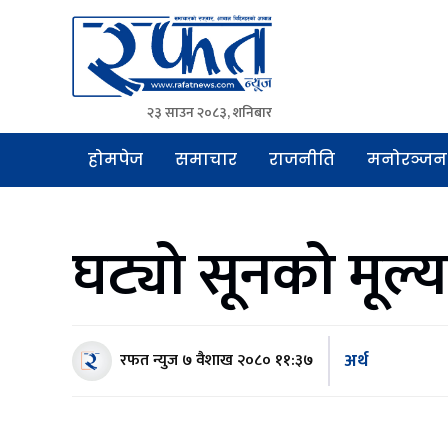
२३ साउन २०८३, शनिबार
Rafat News
समाचारको रफ्तार, आवाज बिहिनहरुको आवाज
होमपेज
समाचार
राजनीति
मनोरञ्जन
घट्यो सूनको मूल्य
अर्थ
रफत न्युज
७ वैशाख २०८० ११:३७