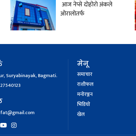
आज नेप्से दोहोरो अंकले
ओरालोतर्फ
मेनू
क
समाचार
r, Suryabinayak, Bagmati.
राशीफल
127540123
मनोरञ्जन
ल
भिडियाे
afat@gmail.com
खेल