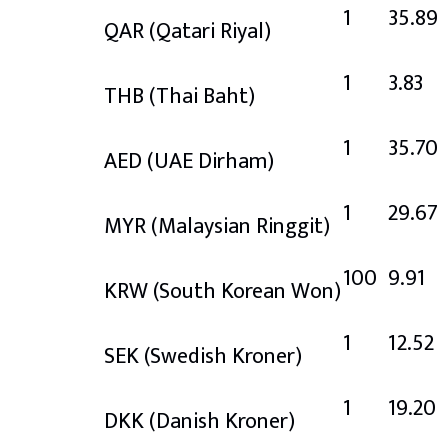
1
35.89
QAR
(Qatari Riyal)
1
3.83
THB
(Thai Baht)
1
35.70
AED
(UAE Dirham)
1
29.67
MYR
(Malaysian Ringgit)
100
9.91
KRW
(South Korean Won)
1
12.52
SEK
(Swedish Kroner)
1
19.20
DKK
(Danish Kroner)