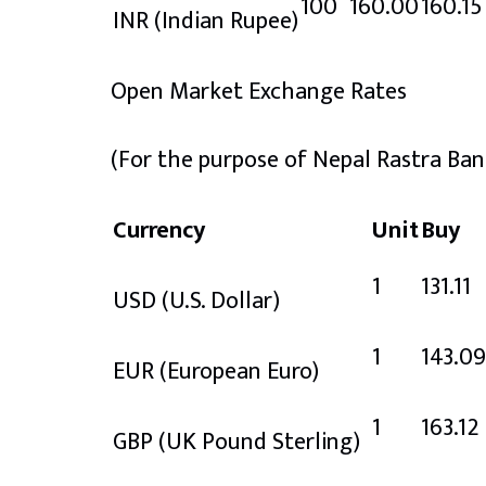
100
160.00
160.15
INR
(Indian Rupee)
Open Market Exchange Rates
(For the purpose of Nepal Rastra Ban
Currency
Unit
Buy
1
131.11
USD
(U.S. Dollar)
1
143.09
EUR
(European Euro)
1
163.12
GBP
(UK Pound Sterling)