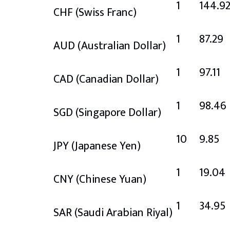
1
144.9
CHF
(Swiss Franc)
1
87.29
AUD
(Australian Dollar)
1
97.11
CAD
(Canadian Dollar)
1
98.46
SGD
(Singapore Dollar)
10
9.85
JPY
(Japanese Yen)
1
19.04
CNY
(Chinese Yuan)
1
34.95
SAR
(Saudi Arabian Riyal)