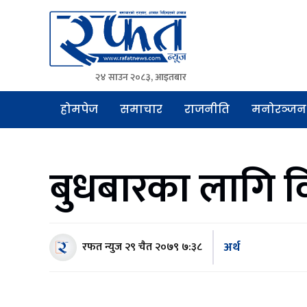
२४ साउन २०८३, आइतबार
Rafat News
समाचारको रफ्तार, आवाज बिहिनहरुको आवाज
होमपेज
समाचार
राजनीति
मनोरञ्जन
बुधबारका लागि वि
अर्थ
रफत न्युज
२९ चैत २०७९ ७:३८