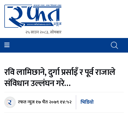
२५ साउन २०८३, सोमबार
Rafat News
समाचारको रफ्तार, आवाज बिहिनहरुको आवाज
रवि लामिछाने, दुर्गा प्रर्साइँ र पूर्व राजाले
संविधान उल्लंघन गरे…
भिडियाे
रफत न्युज
१७ चैत २०७९ १४:५२