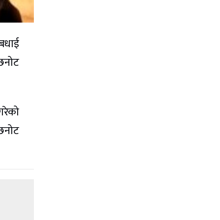
 बधाई
 छनोट
गरेको
 छनोट