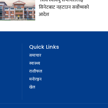
त्रिवि स्ववियु सभापतिलाई
सिनेटबाट नहटाउन सर्वोच्चको
आदेश
Quick Links
समाचार
स्वास्थ्य
राशीफल
मनोरञ्जन
खेल