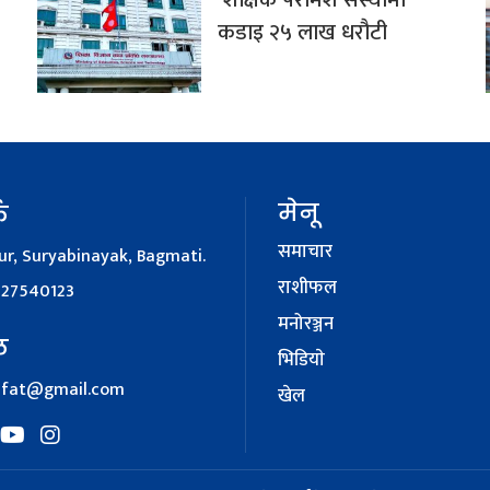
शैक्षिक परामर्श संस्थामा
कडाइ २५ लाख धरौटी
मेनू
क
समाचार
r, Suryabinayak, Bagmati.
राशीफल
127540123
मनोरञ्जन
ल
भिडियाे
afat@gmail.com
खेल